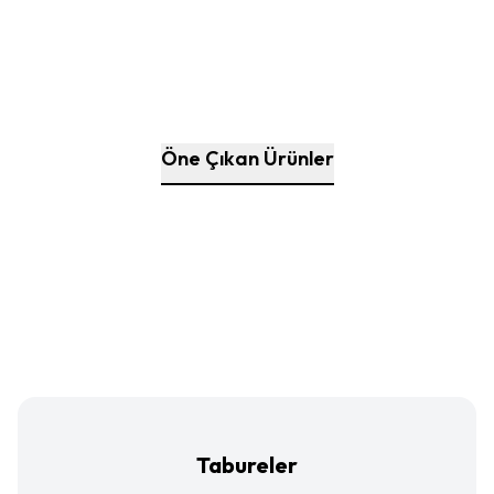
Kataloğu İncele
Kataloğu İncele
Öne Çıkan Ürünler
Kataloğu İncele
Kataloğu İncele
Kataloğu İncele
Kataloğu İncele
Kataloğu İncele
Tabureler