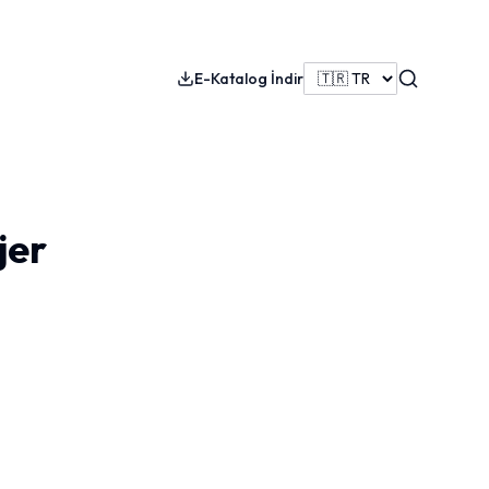
Search
E-Katalog İndir
jer