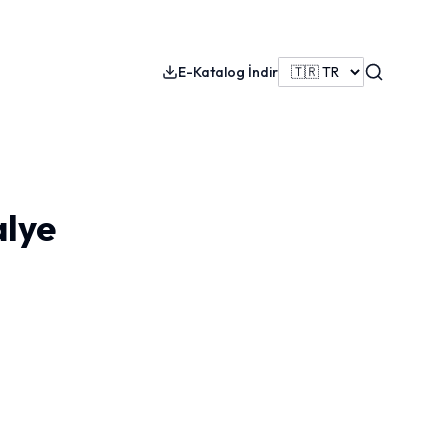
Search
E-Katalog İndir
alye